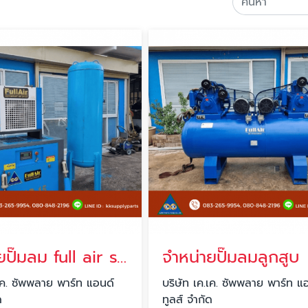
จำหน่ายปั๊มลม full air screw air compressor
จำหน่ายปั๊มลมลูกสูบ
.เค. ซัพพลาย พาร์ท แอนด์
บริษัท เค.เค. ซัพพลาย พาร์ท แ
ด
ทูลส์ จำกัด