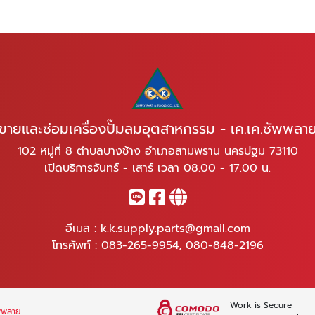
ขายและซ่อมเครื่องปั๊มลมอุตสาหกรรม - เค.เค.ซัพพลา
102 หมู่ที่ 8 ตำบลบางช้าง อำเภอสามพราน นครปฐม 73110
เปิดบริการจันทร์ - เสาร์ เวลา 08.00 - 17.00 น.
อีเมล :
k.k.supply.parts@gmail.com
โทรศัพท์ :
083-265-9954
,
080-848-2196
Work is Secure
ัพพลาย