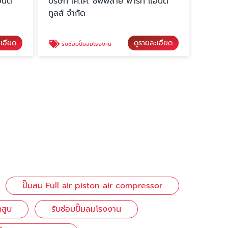
อนด์
บริษัท เค.เค. ซัพพลาย พาร์ท แอนด์
ทูลส์ จำกัด
ะเอียด
ดูรายละเอียด
รับซ่อมปั๊มลมโรงงาน
ปั๊มลม Full air piston air compressor
กสูบ
รับซ่อมปั๊มลมโรงงาน