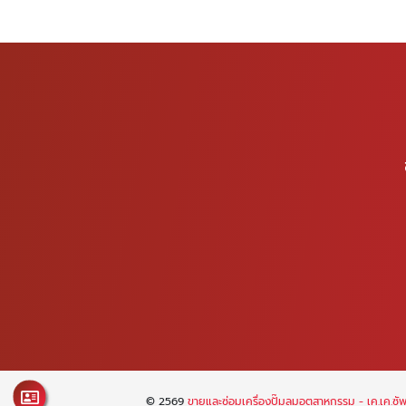
© 2569
ขายและซ่อมเครื่องปั๊มลมอุตสาหกรรม - เค.เค.ซ