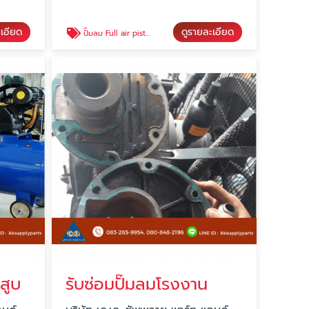
ะเอียด
ดูรายละเอียด
ปั๊มลม Full air piston air compressor
สูบ
รับซ่อมปั๊มลมโรงงาน