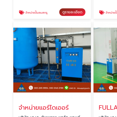
ดูรายละเอียด
จำหน่ายปั๊มลมสกรู
จำหน่ายปั๊มลม full a
จำหน่ายแอร์ไดเออร์