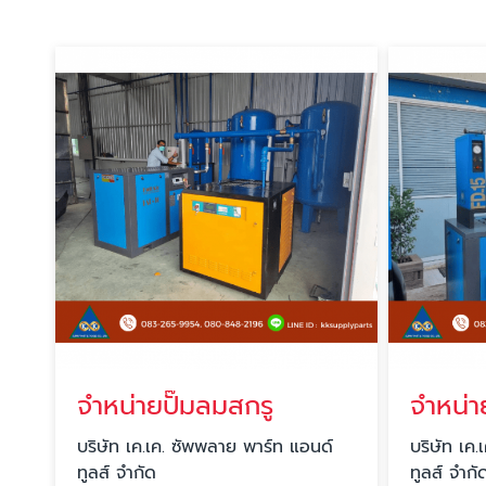
จำหน่ายปั๊มลมสกรู
บริษัท เค.เค. ซัพพลาย พาร์ท แอนด์
บริษัท เค
ทูลส์ จำกัด
ทูลส์ จำกั