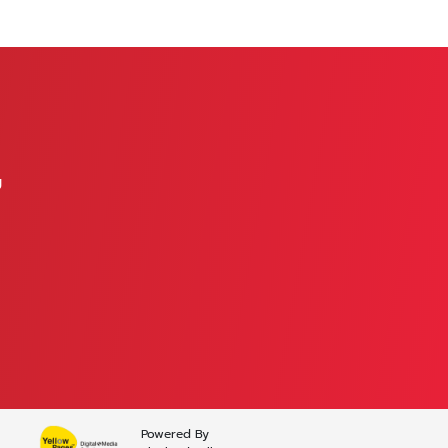
ย
Powered By