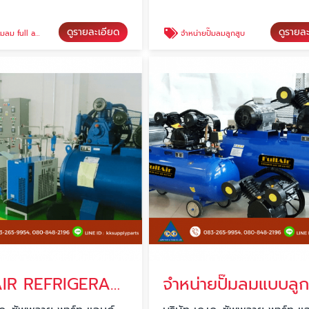
ดูรายละเอียด
ดูรายล
ir screw air compressor
จำหน่ายปั๊มลมลูกสูบ
FULLAIR REFRIGERANT AIR DRYER
จำหน่ายปั๊มลมแบบลูก