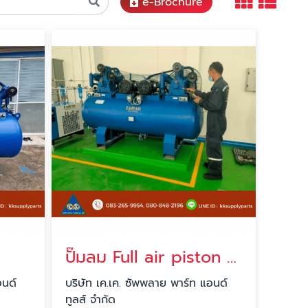
e-Brochure
ปั๊มลม Full air piston air compressor
อนด์
บริษัท เค.เค. ซัพพลาย พาร์ท แอนด์
ทูลส์ จำกัด