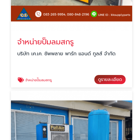
จำหน่ายปั๊มลมสกรู
บริษัท เค.เค. ซัพพลาย พาร์ท แอนด์ ทูลส์ จำกัด
ดูรายละเอียด
จำหน่ายปั๊มลมสกรู