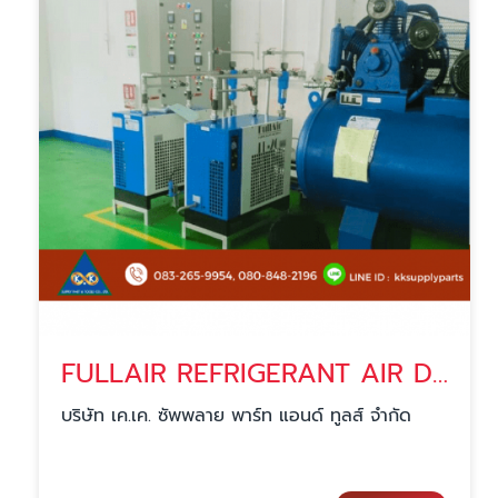
FULLAIR REFRIGERANT AIR DRYER
บริษัท เค.เค. ซัพพลาย พาร์ท แอนด์ ทูลส์ จำกัด