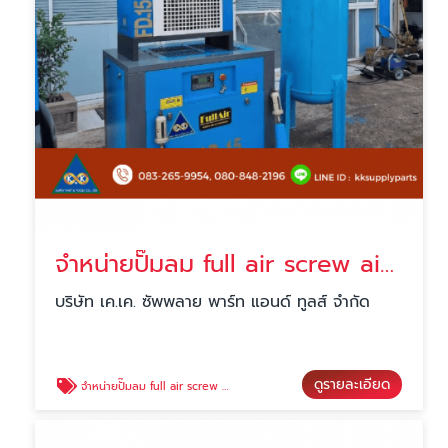
จำหน่ายปั๊มลม full air screw air compressor
บริษัท เค.เค. ซัพพลาย พาร์ท แอนด์ ทูลส์ จำกัด
ดูรายละเอียด
จำหน่ายปั๊มลม full air screw air compressor