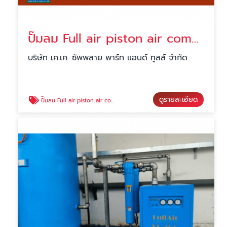
ปั๊มลม Full air piston air compressor
บริษัท เค.เค. ซัพพลาย พาร์ท แอนด์ ทูลส์ จำกัด
ดูรายละเอียด
ปั๊มลม Full air piston air compressor