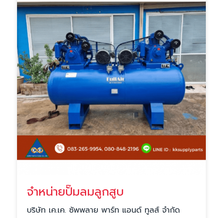
จำหน่ายปั๊มลมลูกสูบ
บริษัท เค.เค. ซัพพลาย พาร์ท แอนด์ ทูลส์ จำกัด